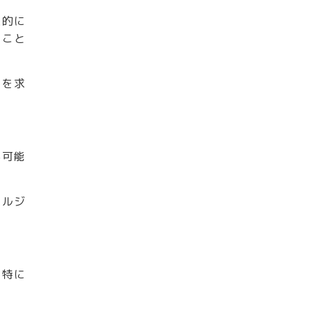
来的に
ること
フを求
が可能
ェルジ
、特に