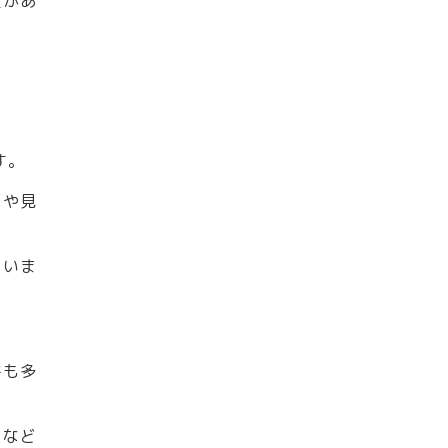
性があ
す。
計や見
ていま
件も多
ムなど