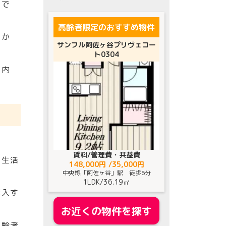
」で
高齢者限定のおすすめ物件
」か
サンフル阿佐ヶ谷プリヴェコー
ト0304
ス内
賃料/管理費・共益費
な生活
148,000円 /35,000円
中央線「阿佐ヶ谷」駅 徒歩6分
1LDK
/
36.19㎡
購入す
お近くの物件を探す
高齢者