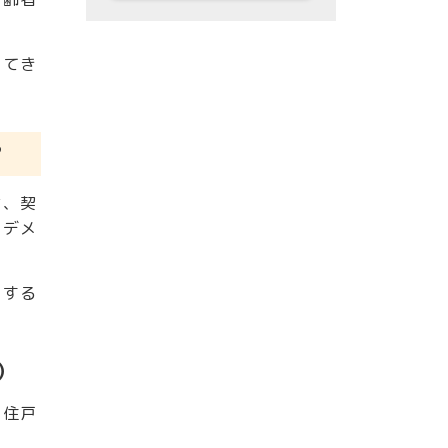
ってき
？
は、契
・デメ
トする
）
、住戸