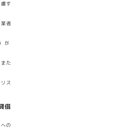
考慮す
事業者
）が
、また
うリス
貸借
県への