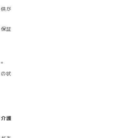
提供が
が保証
す。
身の状
、
介護