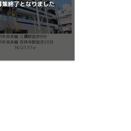
募集終了となりました
JR中央本線 三鷹駅徒歩8分
JR中央本線 吉祥寺駅徒歩20分
1K
/
21.57㎡