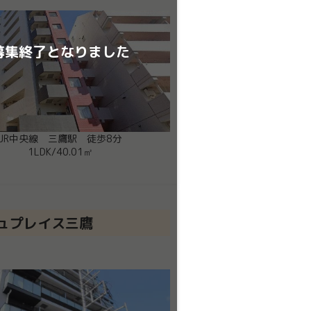
募集終了となりました
JR中央線 三鷹駅 徒歩8分
1LDK
/
40.01㎡
ュプレイス三鷹