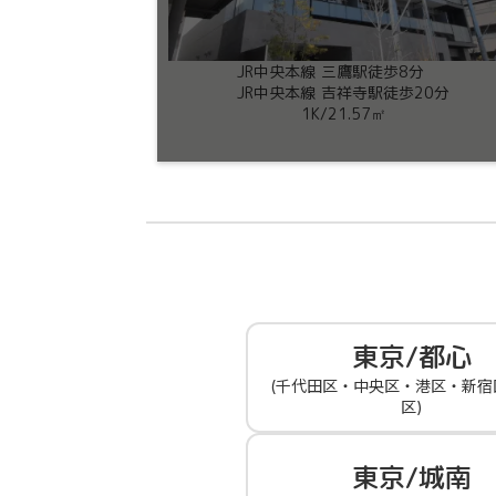
JR中央本線 三鷹駅徒歩8分
JR中央本線 吉祥寺駅徒歩20分
1K
/
21.57㎡
東京/都心
(千代田区・中央区・港区・新宿
区)
東京/城南