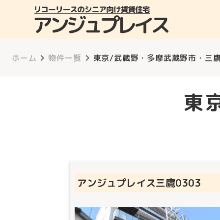
keyboard_arrow_right
keyboard_arrow_right
ホーム
物件一覧
東京/武蔵野・多摩
武蔵野市・三
東
アンジュプレイス三鷹0303