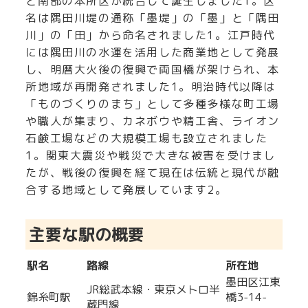
と南部の本所区が統合して誕生しました
1
。区
名は隅田川堤の通称「墨堤」の「墨」と「隅田
川」の「田」から命名されました
1
。江戸時代
には隅田川の水運を活用した商業地として発展
し、明暦大火後の復興で両国橋が架けられ、本
所地域が再開発されました
1
。明治時代以降は
「ものづくりのまち」として多種多様な町工場
や職人が集まり、カネボウや精工舎、ライオン
石鹸工場などの大規模工場も設立されました
1
。関東大震災や戦災で大きな被害を受けまし
たが、戦後の復興を経て現在は伝統と現代が融
合する地域として発展しています
2
。
主要な駅の概要
駅名
路線
所在地
墨田区江東
JR総武本線・東京メトロ半
錦糸町駅
橋3-14-
蔵門線