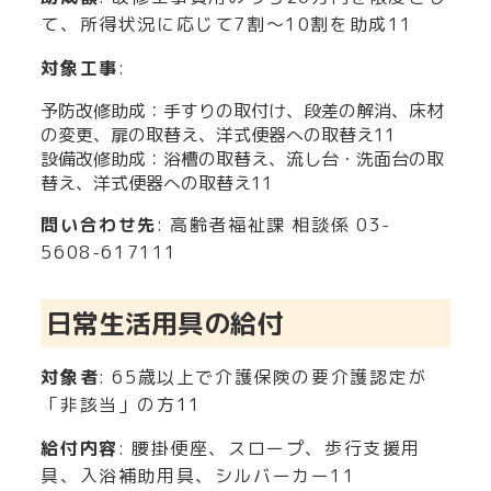
て、所得状況に応じて7割～10割を助成
11
対象工事
:
予防改修助成：手すりの取付け、段差の解消、床材
の変更、扉の取替え、洋式便器への取替え
11
設備改修助成：浴槽の取替え、流し台・洗面台の取
替え、洋式便器への取替え
11
問い合わせ先
: 高齢者福祉課 相談係 03-
5608-6171
11
日常生活用具の給付
対象者
: 65歳以上で介護保険の要介護認定が
「非該当」の方
11
給付内容
: 腰掛便座、スロープ、歩行支援用
具、入浴補助用具、シルバーカー
11