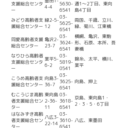
墨田1-
支援総合センタ
5630-
通1～2丁目、東向
4-4
ー
6541
島4丁目
03-
みどり高齢者支
緑2-5-
両国、千歳、立川、
5625-
援総合センター
12
緑、菊川、江東橋
6541
03-
横網、亀沢、東駒
同愛高齢者支援
亀沢2-
3624-
形、石原、本所、吾
総合センター
23-7
6541
妻橋
なりひら高齢者
03-
業平5-
錦糸、太平、横川、
支援総合センタ
5819-
6-2
業平
ー
0541
03-
こうめ高齢者支
向島3-
3625-
向島、押上
援総合センター
36-7
6541
むこうじま高齢
東向島
03-
京島、東向島1・
者支援総合セン
2-36-
3618-
2・3・5・6丁目
ター
11
6541
はなみずき高齢
03-
八広3-
者支援総合セン
3610-
八広、東墨田
22-14
ター
6541