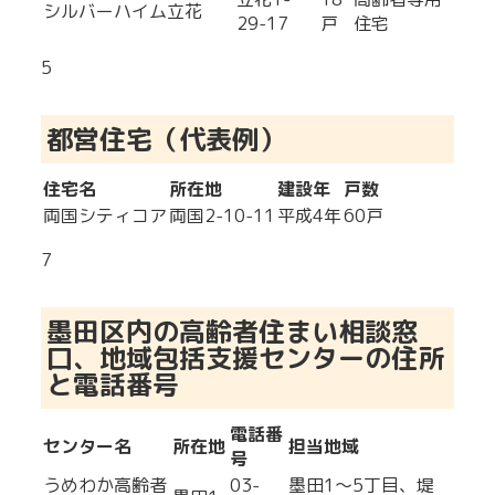
シルバーハイム立花
29-17
戸
住宅
5
都営住宅（代表例）
住宅名
所在地
建設年
戸数
両国シティコア
両国2-10-11
平成4年
60戸
7
墨田区内の高齢者住まい相談窓
口、地域包括支援センターの住所
と電話番号
電話番
センター名
所在地
担当地域
号
うめわか高齢者
03-
墨田1～5丁目、堤