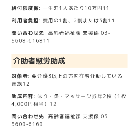
給付限度額
: 一生涯1人あたり10万円
11
利用者負担
: 費用の1割、2割または3割
11
問い合わせ先
: 高齢者福祉課 支援係 03-
5608-6168
11
介助者慰労助成
対象者
: 要介護3以上の方を在宅介助している
家族
12
助成内容
: はり・灸・マッサージ券年2枚（1枚
4,000円相当）
12
問い合わせ先
: 高齢者福祉課 支援係 03-
5608-6168