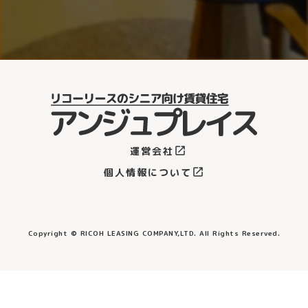
運営会社
open_in_new
個人情報について
open_in_new
Copyright © RICOH LEASING COMPANY,LTD. All Rights Reserved.