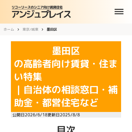
dehaze
ホーム
東京/城東
墨田区
keyboard_arrow_right
keyboard_arrow_right
墨田区
の高齢者向け賃貸・住ま
い特集
｜自治体の相談窓口・補
助金・都営住宅など
公開日
2026/6/18
更新日
2025/8/8
目次