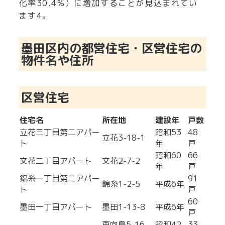
化率30.4%）に増加することが見込まれてい
ます
4
。
墨田区内の都営住宅・区営住宅の
物件名や住所
区営住宅
住宅名
所在地
建設年
戸数
立花三丁目第二アパー
昭和53
48
立花3-18-1
ト
年
戸
昭和60
66
文花二丁目アパート
文花2-7-2
年
戸
錦糸一丁目第二アパー
91
錦糸1-2-5
平成6年
ト
戸
60
墨田一丁目アパート
墨田1-13-8
平成6年
戸
東向島5-16-
昭和42
33