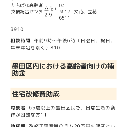
たちばな高齢者
03-
立花3-
支援総合センタ
3617-
文花、立花
2-9
ー
6511
8
9
10
相談時間
: 午前9時～午後6時（日曜日、祝日、
年末年始を除く）
8
10
墨田区内における高齢者向けの補
助金
住宅改修費助成
対象者
: 65歳以上の墨田区民で、日常生活の動
作が困難な方
11
助成額
: 改修工事費用のうち20万円を限度とし