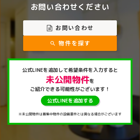
お問い合わせください
お問い合わせ
物件を探す
search
公式LINEを
追加して
希望条件を入力すると
未公開物件
を
ご紹介できる
可能性がございます！
公式LINEを追加する
※未公開物件は募集中物件の設備要件とは異なる場合がございます