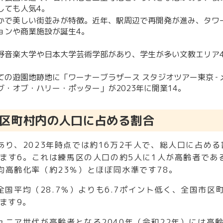
しても人気
4
。
かで美しい街並みが特徴。近年、駅周辺で再開発が進み、タワ
ョンや商業施設が誕生
4
。
野音楽大学や日本大学芸術学部があり、学生が多い文教エリア
ての遊園地跡地に「ワーナーブラザース スタジオツアー東京 ‐ 
グ・オブ・ハリー・ポッター」が2023年に開業
1
4
。
区町村内の人口に占める割合
り、2023年時点では約16万2千人で、総人口に占める
います
6
。これは練馬区の人口の約5人に1人が高齢者であ
均高齢化率（約23％）とほぼ同水準です
7
8
。
、全国平均（28.7％）よりも6.7ポイント低く、全国市区
ます
9
。
ニア世代が高齢者となる2040年（令和22年）には高