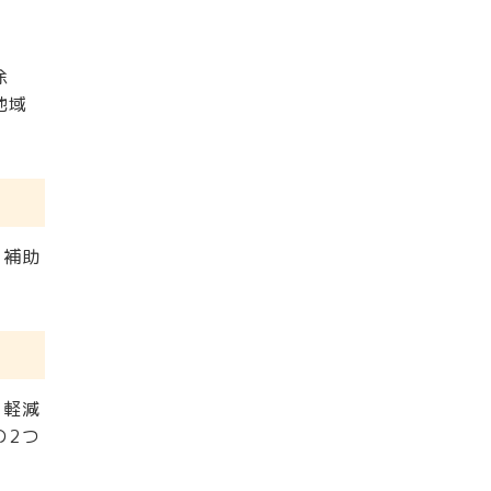
除
地域
な補助
の軽減
の2つ