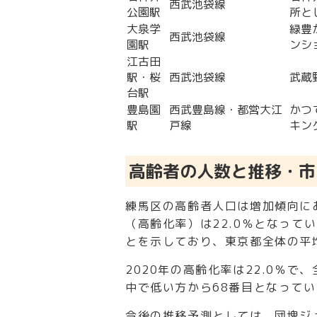
西武池袋線
公園駅
所と
大泉学
緑豊
西武池袋線
園駅
ンシ
江古田
駅・桜
西武池袋線
武蔵
台駅
豊島園
西武豊島線・都営大江
かつ
駅
戸線
キン
高齢者の人数と推移・市
練馬区の高齢者人口は増加傾向にあ
（高齢化率）は22.0％となって
とを示しており、東京都全体の平
2020年の高齢化率は22.0％で
中で低い方から68番目となってい
今後の推移予測としては、団塊ジュ