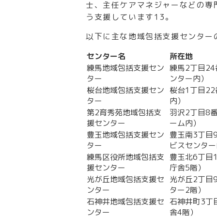
士、主任ケアマネジャーなどの専
う支援しています
13
。
以下に主な地域包括支援センター
センター名
所在地
練馬地域包括支援セン
練馬2丁目2
ター
ンター内）
桜台地域包括支援セン
桜台1丁目2
ター
内）
第2育秀苑地域包括支
羽沢2丁目8
援センター
ーム内）
豊玉地域包括支援セン
豊玉南3丁目
ター
ビスセンター
練馬区役所地域包括支
豊玉北6丁目
援センター
庁舎5階）
光が丘地域包括支援セ
光が丘2丁目
ンター
ター2階）
石神井地域包括支援セ
石神井町3丁
ンター
舎4階）