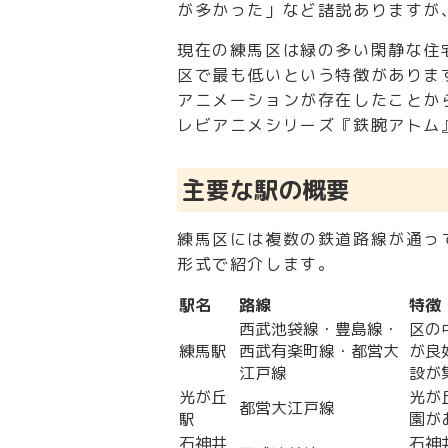
が多かった」など諸説ありますが
現在の練馬区は緑の多い閑静な住
区で最も低いという特徴がありま
アニメーションが存在したことか
レビアニメシリーズ『鉄腕アトム
主要な駅の概要
練馬区には複数の鉄道路線が通っ
形式で紹介します。
駅名
路線
特徴
西武池袋線・豊島線・
区の
練馬駅
西武有楽町線・都営大
が良
江戸線
設が
光が丘
光が
都営大江戸線
駅
園が
石神井
石神