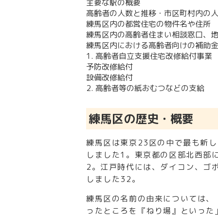
主要な駅の概要
高齢者の人数と推移・市区町村内の
練馬区内の都営住宅の物件名や住所
練馬区内の高齢者住まい相談窓口、
練馬区内における高齢者向けの補助
1. 高齢者自立支援住宅改修給付事業
予防改修給付
設備改修給付
2. 高齢者等の紙おむつなどの支給
練馬区の歴史・概要
練馬区は東京23区の中で最も新し
しました
1
。東京都の区部北西部
2
。江戸時代には、ダイコン、ゴ
しました
3
2
。
練馬区の名前の由来については、
ったところを『ねり場』といった