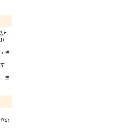
込が
円）
ブに補
です
し、生
美容の