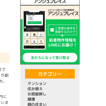
区で
カテゴリー
社が創
れ、
マンション
住み替え
お部屋探し
内に
健康
ていま
親の住まい