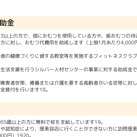
助金
護3以上の方で、現におむつを使用している方や、紙おむつの持
方に対し、おむつ代費用を助成します（上限1月あたり4,000
齢者の健康づくりに資する教室等を実施するフィットネスクラ
の生活支援を行うシルバー人材センターの事業に対する助成金
や障害者世帯、療養または介護を要する高齢者がいる世帯に対
資金貸付を行います
18
。
65歳以上の方に無料で杖を支給しています
19
。
下や認知症により、理美容店に行くことができない方に訪問理
00円）
19
20
。