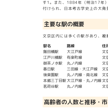
す
1
。また、1884年（明治17
付けられ、日本考古学史上の大発
主要な駅の概要
文京区内には多くの駅があり、複
駅名
路線
住
飯田橋駅
大江戸線
文
江戸川橋駅
有楽町線
文
御茶ノ水駅
丸ノ内線
文
春日駅
三田線・大江戸線
文
後楽園駅
丸ノ内線・南北線
文
本郷三丁目駅
大江戸線・丸ノ内線
文
茗荷谷駅
丸ノ内線
文
高齢者の人数と推移・市