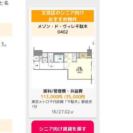
と名
文京区
のシニア向け
おすすめ物件
メゾン・ド・ヴィレ千駄木
0402
た
3
。
賃料/管理費・共益費
113,000円 /35,000円
東京メトロ千代田線「千駄木」駅徒歩
1分
1K
/
27.02㎡
シニア向け賃貸を探す