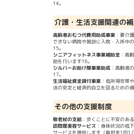
14
。
介護・生活支援関連の補
高齢者おむつ代費用助成事業
：要介
できない病院や施設に入院・入所中の
15
。
シニアフィットネス事業補助金
：高
助を行います
16
。
シルバーお助け隊事業助成
：高齢者
17
。
生活福祉資金貸付事業
：低所得世帯
活の安定と経済的自立を図るための
その他の支援制度
敬老杖の支給
：歩くことに不安のある
訪問理美容サービス
：身体状況の低
サービスを提供します（負担金1回1,0