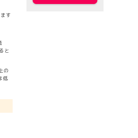
で
います
続
ると
上の
は低