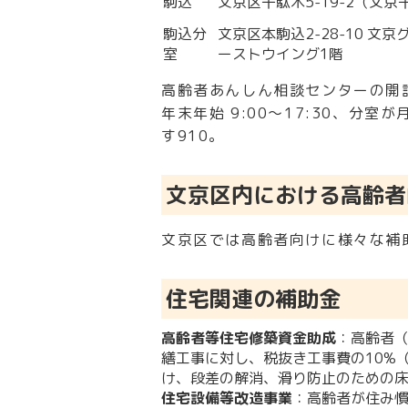
駒込
文京区千駄木5-19-2（文
駒込分
文京区本駒込2-28-10 文
室
ーストウイング1階
高齢者あんしん相談センターの開設
年末年始 9:00～17:30、分室
す
9
10
。
文京区内における高齢者
文京区では高齢者向けに様々な補
住宅関連の補助金
高齢者等住宅修築資金助成
：高齢者（
繕工事に対し、税抜き工事費の10%
け、段差の解消、滑り防止のための
住宅設備等改造事業
：高齢者が住み