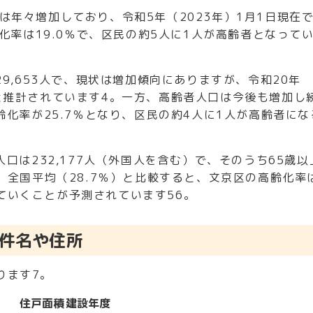
は年々増加しており、令和5年（2023年）1月1日現在
化率は19.0％で、区民の約5人に1人が高齢者となって
29,653人で、現状は増加傾向にありますが、令和20年
と推計されています
4
。一方、高齢者人口は今後も増加し
高齢化率が25.7％となり、区民の約4人に1人が高齢者にな
人口は232,177人（外国人を含む）で、そのうち65歳以
。全国平均（28.7％）と比較すると、文京区の高齢化率
ていくことが予測されています
5
6
。
件名や住所
ります
7
。
住戸面積
建設年度