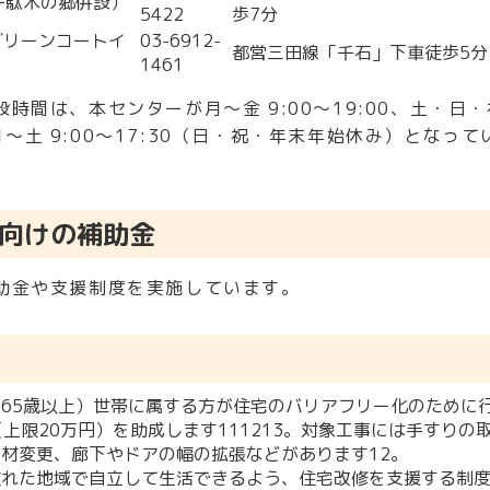
京千駄木の郷併設）
5422
歩7分
京グリーンコートイ
03-6912-
都営三田線「千石」下車徒歩5分
1461
時間は、本センターが月～金 9:00～19:00、土・日
が月～土 9:00～17:30（日・祝・年末年始休み）となって
向けの補助金
助金や支援制度を実施しています。
65歳以上）世帯に属する方が住宅のバリアフリー化のために
（上限20万円）を助成します
11
12
13
。対象工事には手すりの
床材変更、廊下やドアの幅の拡張などがあります
12
。
慣れた地域で自立して生活できるよう、住宅改修を支援する制