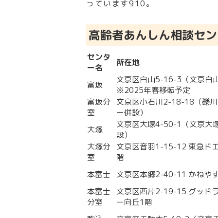
っています
9
10
。
高齢者あんしん相談セン
センタ
所在地
ー名
文京区白山5-16-3（文京
富坂
※2025年春移転予定
富坂分
文京区小石川2-18-18（礫
室
ー併設）
文京区大塚4-50-1（文京
大塚
設）
大塚分
文京区音羽1-15-12 東急
室
階
本富士
文京区本郷2-40-11 かねや
本富士
文京区西片2-19-15 グッ
分室
ー向丘1階