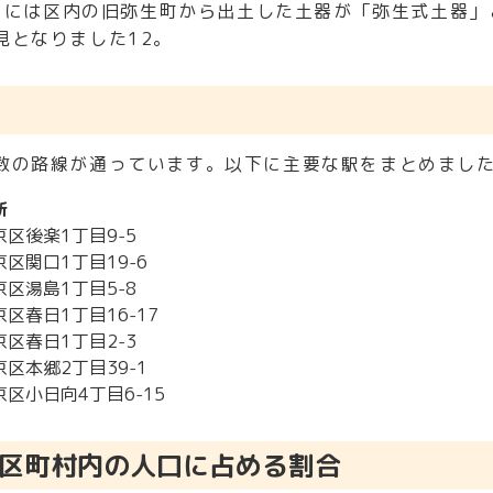
年）には区内の旧弥生町から出土した土器が「弥生式土器」
見となりました
1
2。
数の路線が通っています。以下に主要な駅をまとめまし
所
京区後楽1丁目9-5
京区関口1丁目19-6
京区湯島1丁目5-8
京区春日1丁目16-17
京区春日1丁目2-3
京区本郷2丁目39-1
京区小日向4丁目6-15
区町村内の人口に占める割合