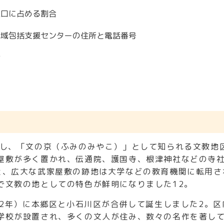
人口に占める割合
地域包括支援センターの住所と電話番号
金
置し、「文の京（ふみのみやこ）」として知られる文教地
屋敷が多く置かれ、伝通院、護国寺、根津神社などの寺
と、広大な武家屋敷の跡地は大学などの教育機関に転用さ
で文教の地としての特色が鮮明になりました
1
2。
22年）に本郷区と小石川区が合併して誕生しました2。区
学校が設置され、多くの文人が住み、数々の名作を著し