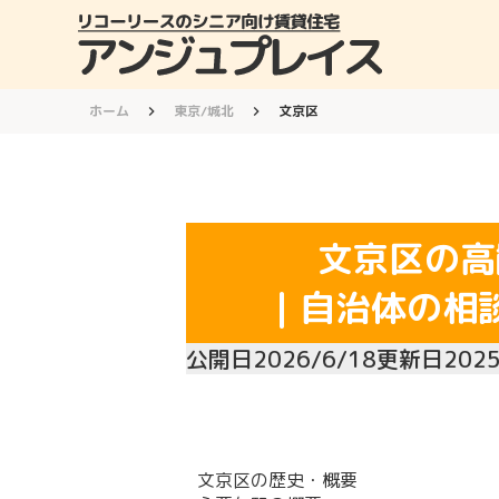
ホーム
東京/城北
文京区
keyboard_arrow_right
keyboard_arrow_right
文京区
の高
｜自治体の相
公開日
2026/6/18
更新日
2025
文京区の歴史・概要