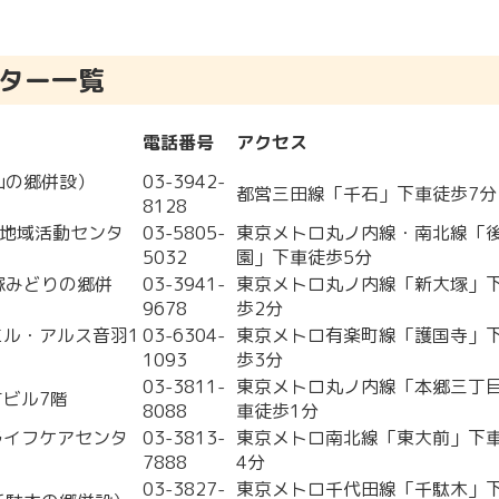
ター一覧
電話番号
アクセス
白山の郷併設）
03-3942-
都営三田線「千石」下車徒歩7分
8128
川地域活動センタ
03-5805-
東京メトロ丸ノ内線・南北線「
5032
園」下車徒歩5分
大塚みどりの郷併
03-3941-
東京メトロ丸ノ内線「新大塚」
9678
歩2分
ドエル・アルス音羽1
03-6304-
東京メトロ有楽町線「護国寺」
1093
歩3分
03-3811-
東京メトロ丸ノ内線「本郷三丁
すビル7階
8088
車徒歩1分
ドライフケアセンタ
03-3813-
東京メトロ南北線「東大前」下
7888
4分
03-3827-
東京メトロ千代田線「千駄木」