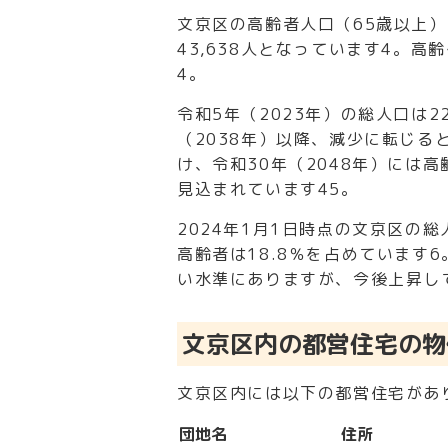
文京区の高齢者人口（65歳以上）
43,638人となっています
4
。高齢
4
。
令和5年（2023年）の総人口は2
（2038年）以降、減少に転じる
け、令和30年（2048年）には
見込まれています
4
5
。
2024年1月1日時点の文京区の総
高齢者は18.8％を占めています
6
い水準にありますが、今後上昇し
文京区内の都営住宅の物
文京区内には以下の都営住宅があ
団地名
住所