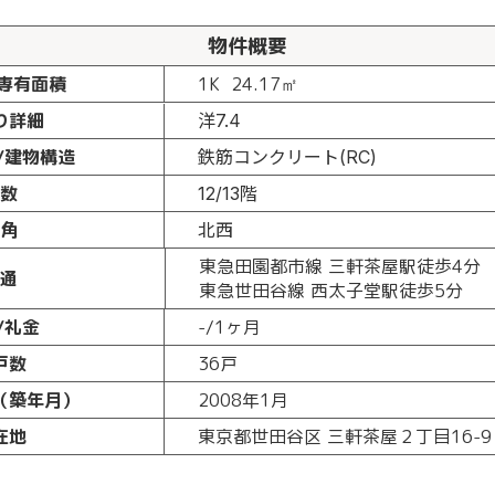
物件概要
専有面積
1K
24.17㎡
り詳細
洋7.4
/建物構造
鉄筋コンクリート(RC)
数
12/13階
角
北西
東急田園都市線 三軒茶屋駅徒歩4分
交通
東急世田谷線 西太子堂駅徒歩5分
/礼金
-/1ヶ月
戸数
36戸
（築年月）
2008年1月
在地
東京都世田谷区 三軒茶屋２丁目16-9