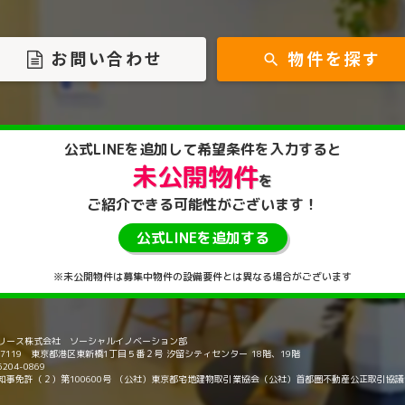
お問い合わせ
物件を探す
search
公式LINEを
追加して
希望条件を入力すると
未公開物件
を
ご紹介できる
可能性がございます！
公式LINEを追加する
※未公開物件は募集中物件の設備要件とは異なる場合がございます
リース株式会社 ソーシャルイノベーション部
5-7119 東京都港区東新橋1丁目５番２号 汐留シティセンター 18階、19階
6204-0869
知事免許（２）第100600号 （公社）東京都宅地建物取引業協会（公社）首都圏不動産公正取引協議