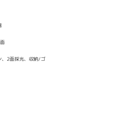
場
洗面
、2面採光、収納/ゴ