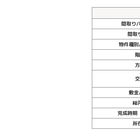
間取り/
間取
物件種別
階
方
敷金
総
完成時期
所