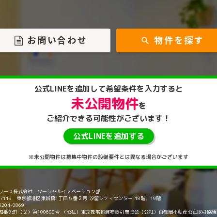
お問い合わせ
物件を探す
search
公式LINEを
追加して
希望条件を入力すると
未公開物件
を
ご紹介できる
可能性がございます！
公式LINEを追加する
※未公開物件は募集中物件の設備要件とは異なる場合がございます
リース株式会社 ソーシャルイノベーション部
5-7119 東京都港区東新橋1丁目５番２号 汐留シティセンター 18階、19階
6204-0869
知事免許（２）第100600号 （公社）東京都宅地建物取引業協会（公社）首都圏不動産公正取引協議