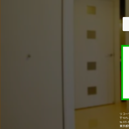
リコー
〒10
℡:03-
東京都