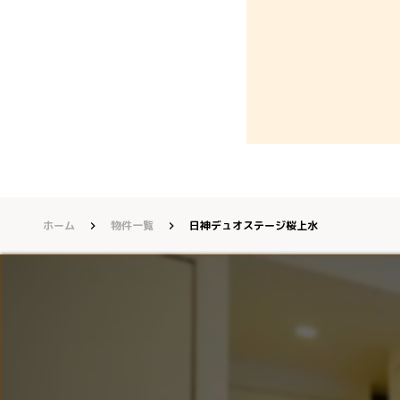
ホーム
物件一覧
日神デュオステージ桜上水
keyboard_arrow_right
keyboard_arrow_right