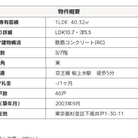
物件概要
専有面積
1LDK
40.32㎡
り詳細
LDK10.7・洋5.5
/建物構造
鉄筋コンクリート(RC)
数
3/7階
角
東
交通
京王線 桜上水駅 徒歩5分
/礼金
-/1ヶ月
戸数
46戸
（築年月）
2003年9月
在地
東京都杉並区下高井戸1-30-11