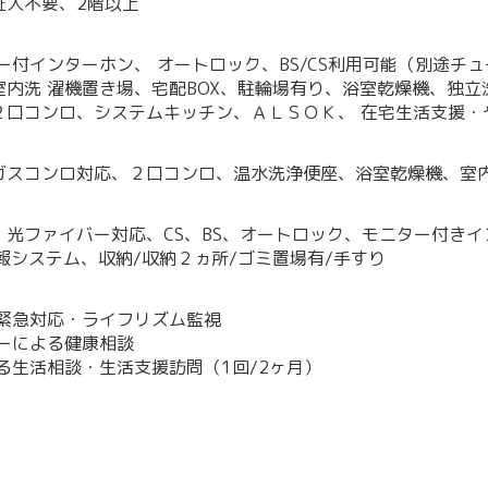
証人不要、2階以上
ー付インターホン、 オートロック、BS/CS利用可能（別途チ
室内洗 濯機置き場、宅配BOX、駐輪場有り、浴室乾燥機、独立
２口コンロ、システムキッチン、ＡＬＳＯＫ、 在宅生活支援・
ガスコンロ対応、２口コンロ、温水洗浄便座、浴室乾燥機、室
、光ファイバー対応、CS、BS、オートロック、モニター付き
報システム、収納/収納２ヵ所/ゴミ置場有/手すり
る緊急対応・ライフリズム監視
ラーによる健康相談
よる生活相談・生活支援訪問（1回/2ヶ月）