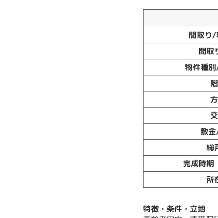
間取り/
間取
物件種別
階
方
敷金
総
完成時期
所
特徴・条件・立地