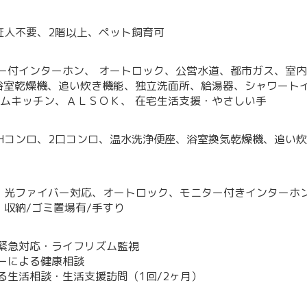
証人不要、2階以上、ペット飼育可
ター付インターホン、 オートロック、公営水道、都市ガス、室
、浴室乾燥機、追い炊き機能、独立洗面所、給湯器、シャワート
テムキッチン、ＡＬＳＯＫ、 在宅生活支援・やさしい手
IHコンロ、2口コンロ、温水洗浄便座、浴室換気乾燥機、追い
、光ファイバー対応、オートロック、モニター付きインターホン
収納/ゴミ置場有/手すり
る緊急対応・ライフリズム監視
ラーによる健康相談
よる生活相談・生活支援訪問（1回/2ヶ月）