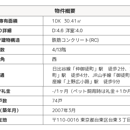
物件概要
専有面積
1DK
30.41㎡
り詳細
D:4.6 洋室:4.0
/建物構造
鉄筋コンクリート(RC)
数
4/13階
角
西
日比谷線「仲御徒町」駅 徒歩2分、
交通
町」駅 徒歩4分、JR山手線「御徒
座線「上野広小路」駅 徒歩9分
/礼金
-/1ヶ月（ペット飼育時は礼金＋1か
戸数
74戸
（築年月）
2007年3月
在地
〒110-0016 東京都台東区台東３丁