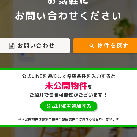
お気軽に
お問い合わせください
お問い合わせ
物件を探す
search
公式LINEを
追加して
希望条件を入力すると
未公開物件
を
ご紹介できる
可能性がございます！
公式LINEを追加する
※未公開物件は募集中物件の設備要件とは異なる場合がございます