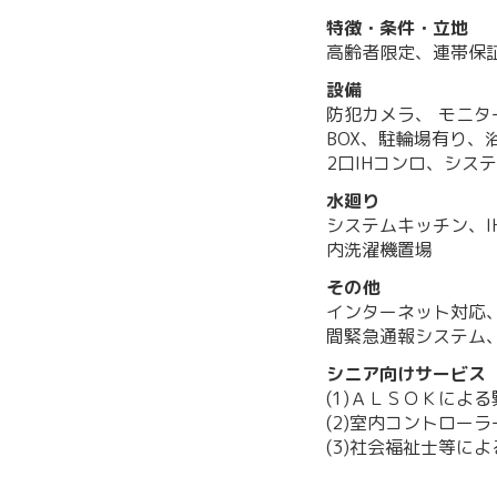
特徴・条件・立地
高齢者限定、連帯保
設備
防犯カメラ、 モニ
BOX、駐輪場有り
2口IHコンロ、シス
水廻り
システムキッチン、
内洗濯機置場
その他
インターネット対応
間緊急通報システム、
シニア向けサービス
(1)ＡＬＳＯＫによ
(2)室内コントロー
(3)社会福祉士等に