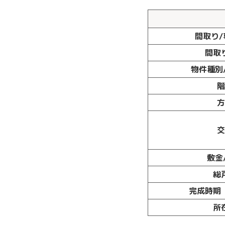
間取り/
間取
物件種別
階
方
敷金
総
完成時期
所