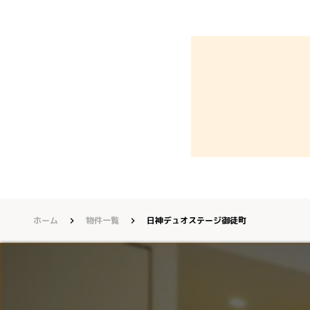
ホーム
物件一覧
日神デュオステージ御徒町
keyboard_arrow_right
keyboard_arrow_right