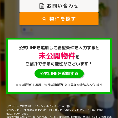
お問い合わせ
物件を探す
search
公式LINEを
追加して
希望条件を入力すると
未公開物件
を
ご紹介できる
可能性がございます！
公式LINEを追加する
※未公開物件は募集中物件の設備要件とは異なる場合がございます
リコーリース株式会社 ソーシャルイノベーション部
〒105-7119 東京都港区東新橋1丁目５番２号 汐留シティセンター 18階、19階
℡:03-6204-0869
東京都知事免許（２）第100600号 （公社）東京都宅地建物取引業協会（公社）首都圏不