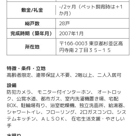
-/2ヶ月（ペット飼育時は＋1
敷金/礼金
か月）
総戸数
28戸
完成時期（築年月）
2007年1月
〒166-0003 東京都杉並区高
所在地
円寺南２丁目３５−１５
特徴・条件・立地
高齢者限定、連帯保証人不要、2階以上、二人入居可
設備
防犯カメラ、 モニター付インターホン、 オートロッ
ク、公営水道、都市ガス、室内洗濯機置き場、宅配
BOX、駐輪場有り、浴室乾燥機、独立洗面所、給湯器、
シャワートイレ、フローリング、2口ガスコンロ、シス
テムキッチン、ＡＬＳＯＫ、 在宅生活支援・やさしい
手
水廻り