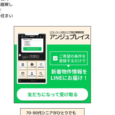
部屋探し
康
の住まい