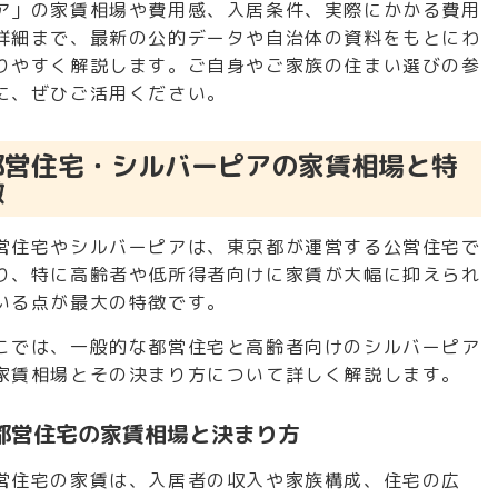
ア」の家賃相場や費用感、入居条件、実際にかかる費用
詳細まで、最新の公的データや自治体の資料をもとにわ
りやすく解説します。ご自身やご家族の住まい選びの参
に、ぜひご活用ください。
都営住宅・シルバーピアの家賃相場と特
徴
営住宅やシルバーピアは、東京都が運営する公営住宅で
り、特に高齢者や低所得者向けに家賃が大幅に抑えられ
いる点が最大の特徴です。
こでは、一般的な都営住宅と高齢者向けのシルバーピア
家賃相場とその決まり方について詳しく解説します。
都営住宅の家賃相場と決まり方
営住宅の家賃は、入居者の収入や家族構成、住宅の広