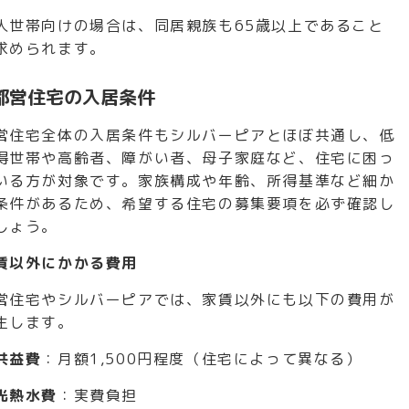
人世帯向けの場合は、同居親族も65歳以上であること
求められます。
都営住宅の入居条件
営住宅全体の入居条件もシルバーピアとほぼ共通し、低
得世帯や高齢者、障がい者、母子家庭など、住宅に困っ
いる方が対象です。家族構成や年齢、所得基準など細か
条件があるため、希望する住宅の募集要項を必ず確認し
しょう。
賃以外にかかる費用
営住宅やシルバーピアでは、家賃以外にも以下の費用が
生します。
共益費
：月額1,500円程度（住宅によって異なる）
光熱水費
：実費負担