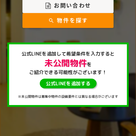
お問い合わせ
物件を探す
search
公式LINEを
追加して
希望条件を入力すると
未公開物件
を
ご紹介できる
可能性がございます！
公式LINEを追加する
※未公開物件は募集中物件の設備要件とは異なる場合がございます