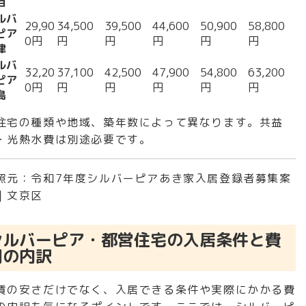
目
ルバ
29,90
34,500
39,500
44,600
50,900
58,800
ピア
0円
円
円
円
円
円
津
ルバ
32,20
37,100
42,500
47,900
54,800
63,200
ピア
0円
円
円
円
円
円
島
住宅の種類や地域、築年数によって異なります。共益
・光熱水費は別途必要です。
照元：
令和7年度シルバーピアあき家入居登録者募集案
｜文京区
シルバーピア・都営住宅の入居条件と費
用の内訳
賃の安さだけでなく、入居できる条件や実際にかかる費