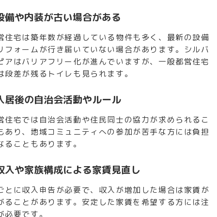
設備や内装が古い場合がある
営住宅は築年数が経過している物件も多く、最新の設備
リフォームが行き届いていない場合があります。シルバ
ピアはバリアフリー化が進んでいますが、一般都営住宅
は段差が残るトイレも見られます。
入居後の自治会活動やルール
営住宅では自治会活動や住民同士の協力が求められるこ
もあり、地域コミュニティへの参加が苦手な方には負担
なることもあります。
収入や家族構成による家賃見直し
ごとに収入申告が必要で、収入が増加した場合は家賃が
がることがあります。安定した家賃を希望する方には注
が必要です。