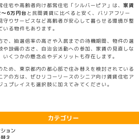
営住宅や高齢者向け都営住宅「シルバーピア」は、
家賃
2～6万円台
と民間賃貸に比べると安く、バリアフリー
見守りサービスなど高齢者が安心して暮らせる環境が整
ている物件もあります。
方で、抽選倍率の高さや入居までの待機期間、物件の選
肢や設備の古さ、自治会活動への参加、家賃の見直しな
、いくつかの懸念点やデメリットも存在します。
のため、東京都内の都心部で住み替えを検討されている
ニアの方は、ぜひリコーリースのシニア向け賃貸住宅
ア
ジュプレイス
も選択肢に加えてみてください。
カテゴリー
ンション
み替え