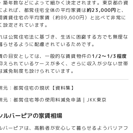
・築年数などによって細かく決定されます。東京都の資
によれば、都営住宅全体の平均家賃は
約23,000円
と、
間賃貸住宅の平均家賃（約89,600円）と比べて非常に
く設定されています。
れは公営住宅法に基づき、生活に困窮する方でも無理な
暮らせるように配慮されているためです。
賃の目安としては、一般的な賃貸物件の
1/2～1/3程度
抑えられているケースが多く、さらに収入が少ない世帯
は減免制度も設けられています。
照元：
都営住宅の現状【資料集】
照元：
都営住宅等の使用料減免申請 | JKK東京
シルバーピアの家賃相場
ルバーピアは、高齢者が安心して暮らせるようバリアフ