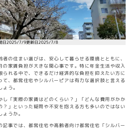
開日
2025/7/9
更新日
2025/7/8
齢者の住まい選びは、安心して暮らせる環境とともに、
月の家賃負担が大きな関心事です。特に年金生活や収入
限られる中で、できるだけ経済的な負担を抑えたい方に
って、都営住宅やシルバーピアは有力な選択肢と言える
しょう。
かし「実際の家賃はどのくらい？」「どんな費用がかか
の？」といった疑問や不安を抱える方も多いのではない
しょうか。
の記事では、都営住宅や高齢者向け都営住宅「シルバー