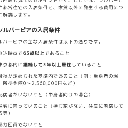
の内訳も気になるポイントです。ここでは、シルバーピ
や都営住宅の入居条件と、家賃以外に発生する費用につ
て解説します。
シルバーピアの入居条件
ルバーピアの主な入居条件は以下の通りです。
申込時点で
65歳以上
であること
東京都内に
継続して3年以上居住
していること
所得が定められた基準内であること（例：単身者の場
、所得金額0～2,568,000円など）
配偶者がいないこと（単身者向けの場合）
住宅に困っていること（持ち家がない、住居に困窮して
る等）
暴力団員でないこと