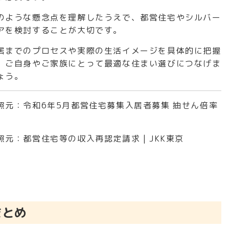
のような懸念点を理解したうえで、都営住宅やシルバー
アを検討することが大切です。
居までのプロセスや実際の生活イメージを具体的に把握
、ご自身やご家族にとって最適な住まい選びにつなげま
ょう。
照元：
令和6年5月都営住宅募集入居者募集 抽せん倍率
照元：
都営住宅等の収入再認定請求 | JKK東京
まとめ