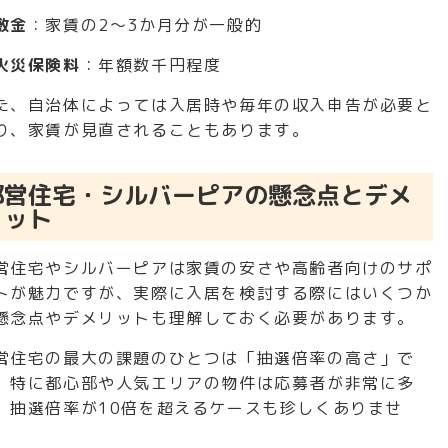
敷金
：家賃の2～3か月分が一般的
火災保険料
：年額数千円程度
た、自治体によっては入居時や毎年の収入申告が必要と
り、家賃が見直されることもあります。
都営住宅・シルバーピアの懸念点とデメ
リット
営住宅やシルバーピアは家賃の安さや高齢者向けのサポ
トが魅力ですが、実際に入居を検討する際にはいくつか
懸念点やデメリットも理解しておく必要があります。
営住宅の最大の課題のひとつは「抽選倍率の高さ」で
。特に都心部や人気エリアの物件は応募者が非常に多
、抽選倍率が10倍を超えるケースも珍しくありませ
。