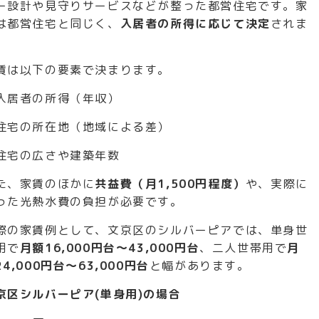
ー設計や見守りサービスなどが整った都営住宅です。家
は都営住宅と同じく、
入居者の所得に応じて決定
されま
。
賃は以下の要素で決まります。
入居者の所得（年収）
住宅の所在地（地域による差）
住宅の広さや建築年数
た、家賃のほかに
共益費（月1,500円程度）
や、実際に
った光熱水費の負担が必要です。
際の家賃例として、文京区のシルバーピアでは、単身世
用で
月額16,000円台～43,000円台
、二人世帯用で
月
24,000円台～63,000円台
と幅があります。
京区シルバーピア(単身用)の場合