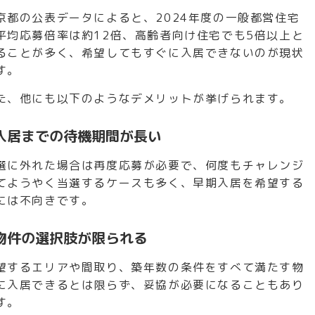
京都の公表データによると、2024年度の一般都営住宅
平均応募倍率は約12倍、高齢者向け住宅でも5倍以上と
ることが多く、希望してもすぐに入居できないのが現状
す。
た、他にも以下のようなデメリットが挙げられます。
入居までの待機期間が長い
選に外れた場合は再度応募が必要で、何度もチャレンジ
てようやく当選するケースも多く、早期入居を希望する
には不向きです。
物件の選択肢が限られる
望するエリアや間取り、築年数の条件をすべて満たす物
に入居できるとは限らず、妥協が必要になることもあり
す。